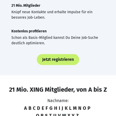
21 Mio. Mitglieder
Knüpf neue Kontakte und erhalte Impulse für ein
besseres Job-Leben.
Kostenlos profitieren
Schon als Basis-Mitglied kannst Du Deine Job-Suche
deutlich optimieren.
Jetzt registrieren
21 Mio. XING Mitglieder, von A bis Z
Nachname:
A
B
C
D
E
F
G
H
I
J
K
L
M
N
O
P
Q
R
S
T
U
V
W
X
Y
Z