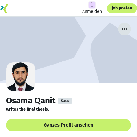
Job posten
Anmelden
Osama Qanit
Basis
writes the final thesis.
Ganzes Profil ansehen