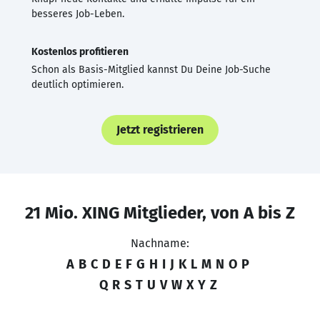
besseres Job-Leben.
Kostenlos profitieren
Schon als Basis-Mitglied kannst Du Deine Job-Suche
deutlich optimieren.
Jetzt registrieren
21 Mio. XING Mitglieder, von A bis Z
Nachname:
A
B
C
D
E
F
G
H
I
J
K
L
M
N
O
P
Q
R
S
T
U
V
W
X
Y
Z