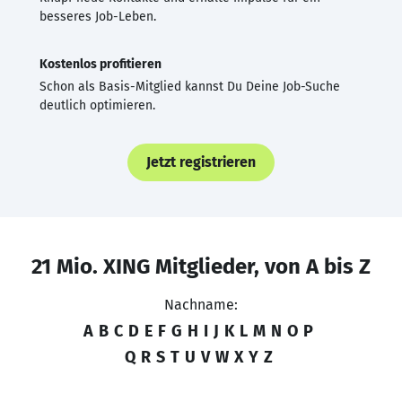
besseres Job-Leben.
Kostenlos profitieren
Schon als Basis-Mitglied kannst Du Deine Job-Suche
deutlich optimieren.
Jetzt registrieren
21 Mio. XING Mitglieder, von A bis Z
Nachname:
A
B
C
D
E
F
G
H
I
J
K
L
M
N
O
P
Q
R
S
T
U
V
W
X
Y
Z