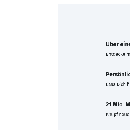
Über eine
Entdecke mi
Persönli
Lass Dich f
21 Mio. M
Knüpf neue 