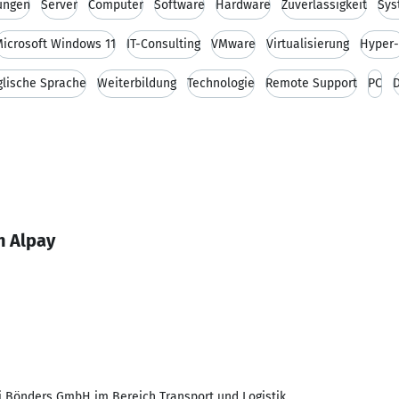
ungen
Server
Computer
Software
Hardware
Zuverlässigkeit
Sys
icrosoft Windows 11
IT-Consulting
VMware
Virtualisierung
Hyper
glische Sprache
Weiterbildung
Technologie
Remote Support
PC
n Alpay
ei Bönders GmbH im Bereich Transport und Logistik.