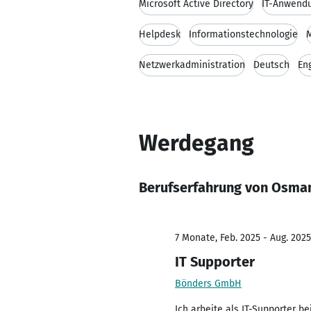
Microsoft Active Directory
IT-Anwend
Helpdesk
Informationstechnologie
M
Netzwerkadministration
Deutsch
En
Werdegang
Berufserfahrung von Osma
7 Monate, Feb. 2025 - Aug. 2025
IT Supporter
Bönders GmbH
Ich arbeite als IT-Supporter b