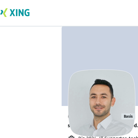
Osman Alpay
Basis
sucht ein neues Team-Mitglied