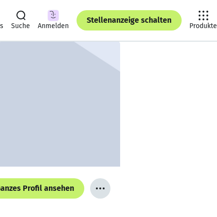
Stellenanzeige schalten
ts
Suche
Anmelden
Produkte
anzes Profil ansehen