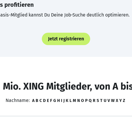
s profitieren
asis-Mitglied kannst Du Deine Job-Suche deutlich optimieren.
Jetzt registrieren
 Mio. XING Mitglieder, von A bi
Nachname:
A
B
C
D
E
F
G
H
I
J
K
L
M
N
O
P
Q
R
S
T
U
V
W
X
Y
Z