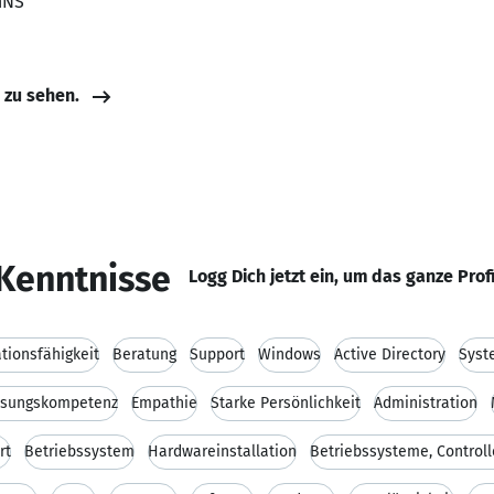
chNS
e zu sehen.
Kenntnisse
Logg Dich jetzt ein, um das ganze Prof
ionsfähigkeit
Beratung
Support
Windows
Active Directory
Syst
ösungskompetenz
Empathie
Starke Persönlichkeit
Administration
rt
Betriebssystem
Hardwareinstallation
Betriebssysteme, Controll