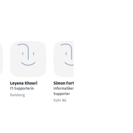
Leyana Khouri
Simon Furter
Matteo Blum
IT-Supporterin
Informatiker / IT-
Administrator QE
Supporter
(Qualitätsentwicklung
Duisburg
)
Suhr AG
Hamburg