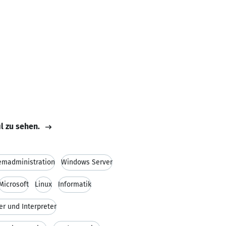
il zu sehen.
emadministration
Windows Server
Microsoft
Linux
Informatik
er und Interpreter