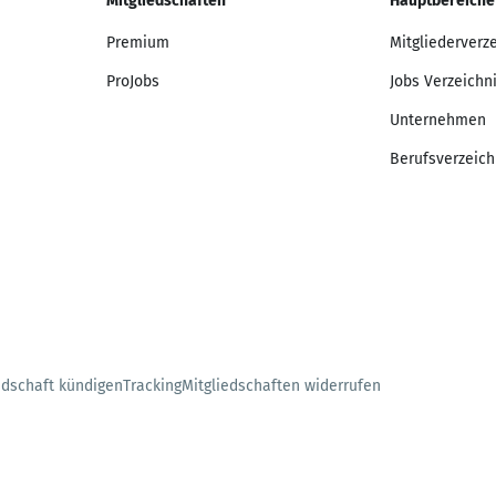
Mitgliedschaften
Hauptbereiche
Premium
Mitgliederverz
ProJobs
Jobs Verzeichn
Unternehmen
Berufsverzeich
edschaft kündigen
Tracking
Mitgliedschaften widerrufen