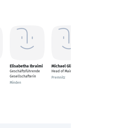
Elisabetha Ibraimi
Michael Glinka
Tobias Wolter
Geschäftsführende
Head of Maintenance
Technischer Einkäufer
Gesellschafterin
Premnitz
Boizenburg/Elbe
Minden