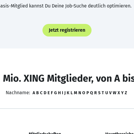
asis-Mitglied kannst Du Deine Job-Suche deutlich optimieren.
Jetzt registrieren
 Mio. XING Mitglieder, von A bi
Nachname:
A
B
C
D
E
F
G
H
I
J
K
L
M
N
O
P
Q
R
S
T
U
V
W
X
Y
Z