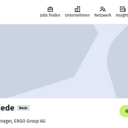
Jobs finden
Unternehmen
Netzwerk
Insigh
iede
Basis
G
anager, ERGO Group AG