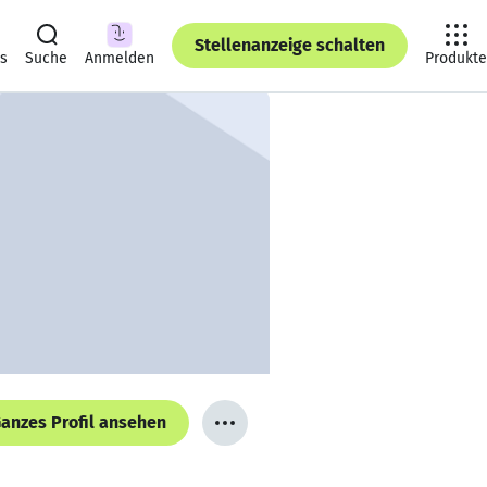
Stellenanzeige schalten
ts
Suche
Anmelden
Produkte
anzes Profil ansehen