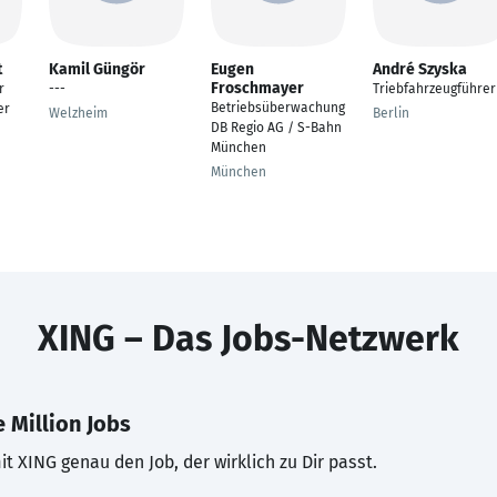
t
Kamil Güngör
Eugen
André Szyska
Froschmayer
r
---
Triebfahrzeugführer
Betriebsüberwachung
er
Welzheim
Berlin
DB Regio AG / S-Bahn
München
München
XING – Das Jobs-Netzwerk
 Million Jobs
t XING genau den Job, der wirklich zu Dir passt.