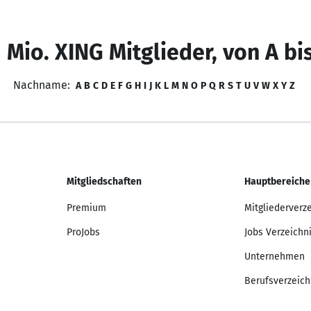
 Mio. XING Mitglieder, von A bi
Nachname:
A
B
C
D
E
F
G
H
I
J
K
L
M
N
O
P
Q
R
S
T
U
V
W
X
Y
Z
Mitgliedschaften
Hauptbereiche
Premium
Mitgliederverz
ProJobs
Jobs Verzeichn
Unternehmen
Berufsverzeich