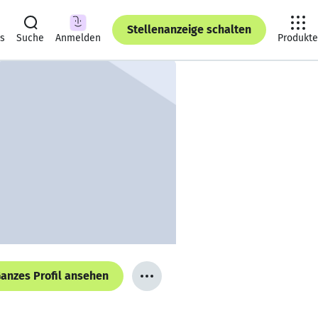
Stellenanzeige schalten
ts
Suche
Anmelden
Produkte
anzes Profil ansehen