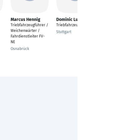
Marcus Hennig
Dominic Ludwig
Thorsten
Heberling
Triebfahrzeugführer /
Triebfahrzeugführer
Fachberater Nikon
Weichenwärter /
Stuttgart
Fahrdienstleiter FV-
Frankfurt am Main
NE
Osnabrück