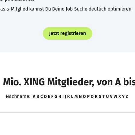
asis-Mitglied kannst Du Deine Job-Suche deutlich optimieren.
Jetzt registrieren
 Mio. XING Mitglieder, von A bi
Nachname:
A
B
C
D
E
F
G
H
I
J
K
L
M
N
O
P
Q
R
S
T
U
V
W
X
Y
Z