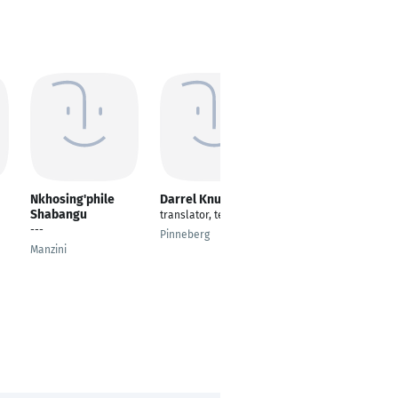
Nkhosing'phile
Darrel Knutson
Mohammed saeed
Shabangu
Saeed
translator, teacher
---
---
Pinneberg
Manzini
Baghdad