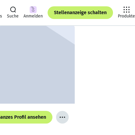
Stellenanzeige schalten
ts
Suche
Anmelden
Produkte
anzes Profil ansehen