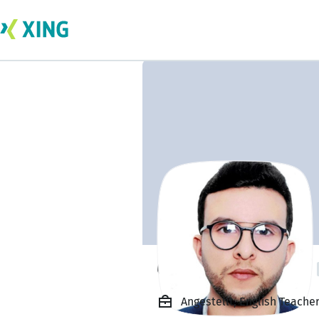
Oussama Hidouri
Angestellt, English Teac