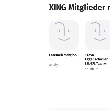
XING Mitglieder 
Fatemeh Mehrjoo
Treva
Eggenschwiler
---
ESL/EFL Teacher
Antalya
Solothurn