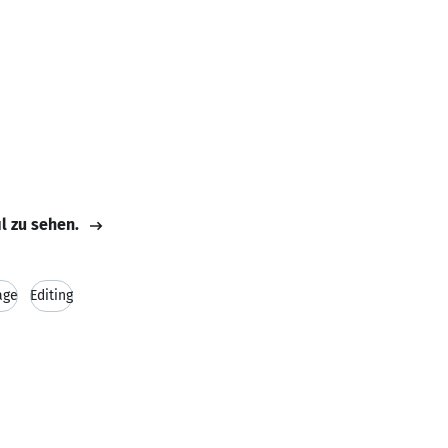
il zu sehen.
age
Editing