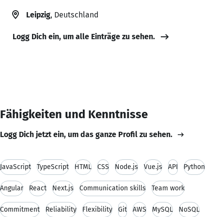
Leipzig
, Deutschland
Logg Dich ein, um alle Einträge zu sehen.
Fähigkeiten und Kenntnisse
Logg Dich jetzt ein, um das ganze Profil zu sehen.
JavaScript
TypeScript
HTML
CSS
Node.js
Vue.js
API
Python
Angular
React
Next.js
Communication skills
Team work
Commitment
Reliability
Flexibility
Git
AWS
MySQL
NoSQL