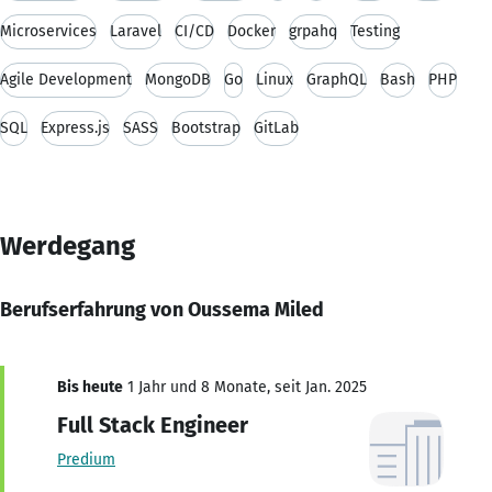
Microservices
Laravel
CI/CD
Docker
grpahq
Testing
Agile Development
MongoDB
Go
Linux
GraphQL
Bash
PHP
SQL
Express.js
SASS
Bootstrap
GitLab
Werdegang
Berufserfahrung von Oussema Miled
Bis heute
1 Jahr und 8 Monate, seit Jan. 2025
Full Stack Engineer
Predium