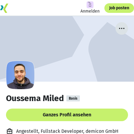
Job posten
Anmelden
Oussema Miled
Basis
Ganzes Profil ansehen
Angestellt, Fullstack Developer, demicon GmbH