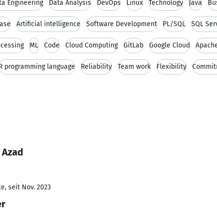
ta Engineering
Data Analysis
DevOps
Linux
Technology
Java
Bu
ase
Artificial intelligence
Software Development
PL/SQL
SQL Ser
ocessing
ML
Code
Cloud Computing
GitLab
Google Cloud
Apache
R programming language
Reliability
Team work
Flexibility
Commit
 Azad
e, seit Nov. 2023
er