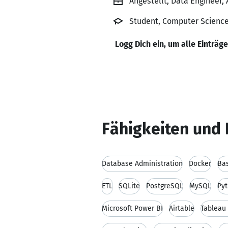
Angestellt, Data Engineer, 
Student, Computer Science
Logg Dich ein, um alle Einträg
Fähigkeiten und 
Database Administration
Docker
Bas
ETL
SQLite
PostgreSQL
MySQL
Py
Microsoft Power BI
Airtable
Tableau