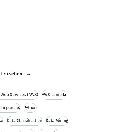
il zu sehen.
Web Services (AWS)
AWS Lambda
hon pandas
Python
se
Data Classification
Data Mining