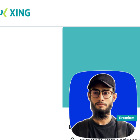
Owais Azad
Premium
is working from home. 🏡