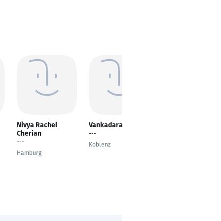
Nivya Rachel
Vankadara Manu
Anna Bezshkura
Cherian
---
---
---
Koblenz
Munich
Hamburg