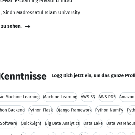
Al-Nafi E-Learning Private Limited
, Sindh Madressatul Islam University
e zu sehen.
Kenntnisse
Logg Dich jetzt ein, um das ganze Prof
ic Machine Learning
Machine Learning
AWS S3
AWS RDS
Amazon 
thon Backend
Python Flask
Django Framework
Python NumPy
Pyt
 Software
QuickSight
Big Data Analytics
Data Lake
Data Warehou