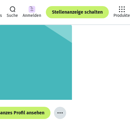
Stellenanzeige schalten
ts
Suche
Anmelden
Produkte
anzes Profil ansehen