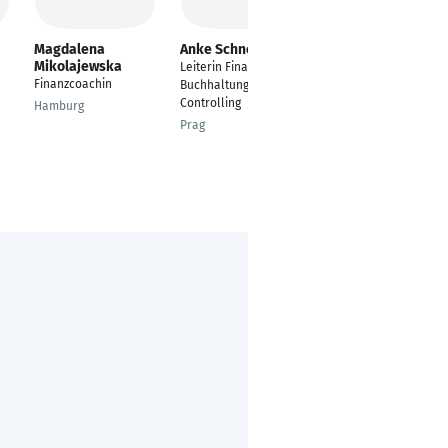
Magdalena
Anke Schneider
Mostafa Mohamed
Mikolajewska
Leiterin Finanzen,
Financial Controller
Finanzcoachin
Buchhaltung,
Worms
Controlling
Hamburg
Prag