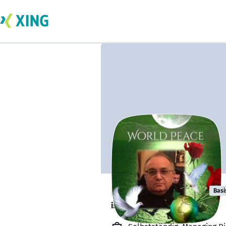
PAT BHANDARI
Basi
is on holiday. ⛰