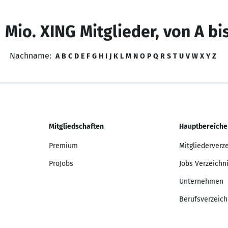
 Mio. XING Mitglieder, von A bi
Nachname:
A
B
C
D
E
F
G
H
I
J
K
L
M
N
O
P
Q
R
S
T
U
V
W
X
Y
Z
Mitgliedschaften
Hauptbereiche
Premium
Mitgliederverz
ProJobs
Jobs Verzeichn
Unternehmen
Berufsverzeich