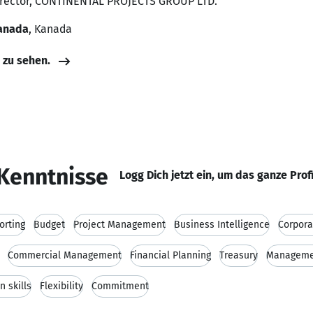
Director, CONTINENTAL PROJECTS GROUP LTD.
Canada
, Kanada
e zu sehen.
Kenntnisse
Logg Dich jetzt ein, um das ganze Prof
orting
Budget
Project Management
Business Intelligence
Corpora
Commercial Management
Financial Planning
Treasury
Manageme
 skills
Flexibility
Commitment