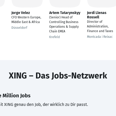
Jorge Velez
Artem Tatarynskyy
Jordi Llenas
Rossell
CFO Western Europe,
(Senior) Head of
Director of
Middle East & Africa
Controlling Business
Administration,
Operations & Supply
Düsseldorf
Finance and Taxes
Chain EMEA
Montcada i Reixac
Krefeld
XING – Das Jobs-Netzwerk
 Million Jobs
t XING genau den Job, der wirklich zu Dir passt.