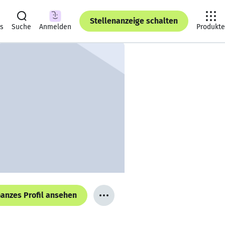
Stellenanzeige schalten
ts
Suche
Anmelden
Produkte
anzes Profil ansehen