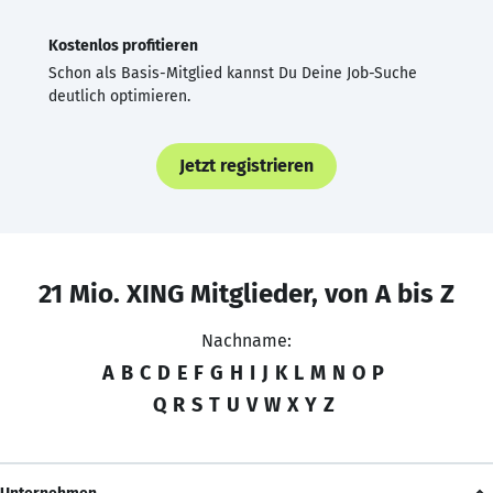
Kostenlos profitieren
Schon als Basis-Mitglied kannst Du Deine Job-Suche
deutlich optimieren.
Jetzt registrieren
21 Mio. XING Mitglieder, von A bis Z
Nachname:
A
B
C
D
E
F
G
H
I
J
K
L
M
N
O
P
Q
R
S
T
U
V
W
X
Y
Z