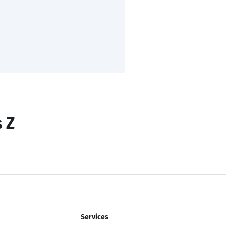
s Z
Services