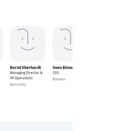
Bernd Eberhardt
Sven Binnewies
Elaine Tyler
Managing Director &
CEO
Recruiter
VP Operations
Bremen
London
Warschau