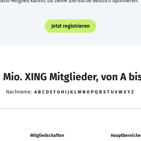
asis-Mitglied kannst Du Deine Job-Suche deutlich optimieren.
Jetzt registrieren
 Mio. XING Mitglieder, von A bi
Nachname:
A
B
C
D
E
F
G
H
I
J
K
L
M
N
O
P
Q
R
S
T
U
V
W
X
Y
Z
Mitgliedschaften
Hauptbereiche