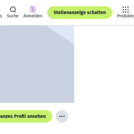
Stellenanzeige schalten
ts
Suche
Anmelden
Produkte
anzes Profil ansehen