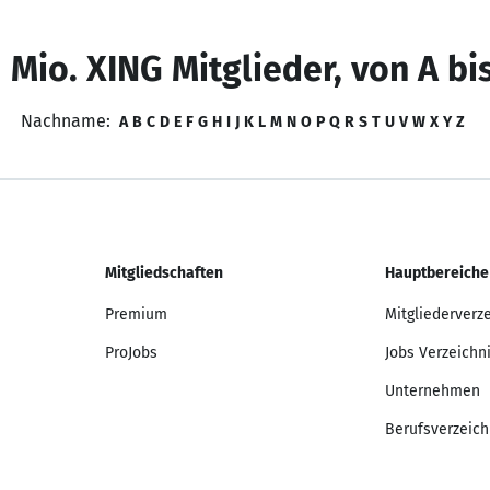
 Mio. XING Mitglieder, von A bi
Nachname:
A
B
C
D
E
F
G
H
I
J
K
L
M
N
O
P
Q
R
S
T
U
V
W
X
Y
Z
Mitgliedschaften
Hauptbereiche
Premium
Mitgliederverz
ProJobs
Jobs Verzeichn
Unternehmen
Berufsverzeich