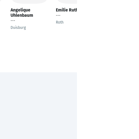
Angelique
Emilie Ruthardt
Mariana Marilena
Uhlenbaum
Anghel
---
---
Steuern
Roth
Duisburg
München, Bavaria,
Germany