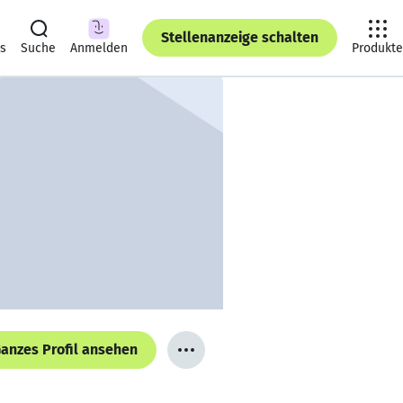
Stellenanzeige schalten
ts
Suche
Anmelden
Produkte
anzes Profil ansehen