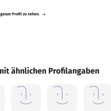
 ganze Profil zu sehen.
mit ähnlichen Profilangaben