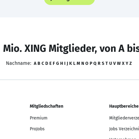
 Mio. XING Mitglieder, von A bi
Nachname:
A
B
C
D
E
F
G
H
I
J
K
L
M
N
O
P
Q
R
S
T
U
V
W
X
Y
Z
Mitgliedschaften
Hauptbereiche
Premium
Mitgliederverz
ProJobs
Jobs Verzeichn