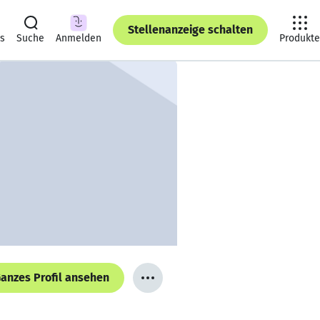
Stellenanzeige schalten
ts
Suche
Anmelden
Produkte
anzes Profil ansehen