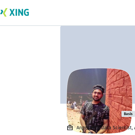
Pankaj Verma
Basis
Angestellt, Data Scientist,