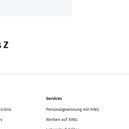
s Z
Services
eichnis
Personalgewinnung mit XING
is
Werben auf XING