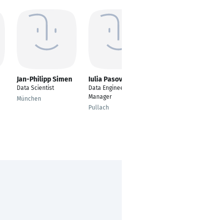
Jan-Philipp Simen
Iulia Pasov
Christian Schuster
Data Scientist
Data Engineering
Referent HGB
Manager
Hochrechnungen und
München
aktuarielle Strategie
Pullach
Düsseldorf