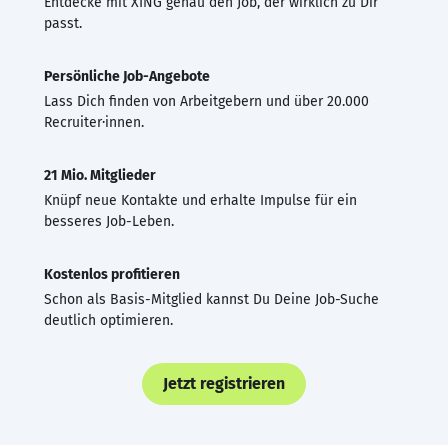
Entdecke mit XING genau den Job, der wirklich zu Dir
passt.
Persönliche Job-Angebote
Lass Dich finden von Arbeitgebern und über 20.000
Recruiter·innen.
21 Mio. Mitglieder
Knüpf neue Kontakte und erhalte Impulse für ein
besseres Job-Leben.
Kostenlos profitieren
Schon als Basis-Mitglied kannst Du Deine Job-Suche
deutlich optimieren.
Jetzt registrieren