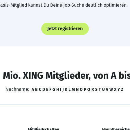
asis-Mitglied kannst Du Deine Job-Suche deutlich optimieren.
Jetzt registrieren
 Mio. XING Mitglieder, von A bi
Nachname:
A
B
C
D
E
F
G
H
I
J
K
L
M
N
O
P
Q
R
S
T
U
V
W
X
Y
Z
Mitgliedschaften
Hauptbereiche