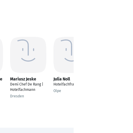
ne
Mariusz Jeske
Julia Noll
Anne-Kathrin Weiß
Demi Chef De Rang |
Hotelfachfrau
Hotelfachfrau
Hotelfachmann
Olpe
Pirna
Dresden