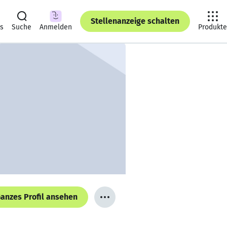
Stellenanzeige schalten
ts
Suche
Anmelden
Produkte
anzes Profil ansehen