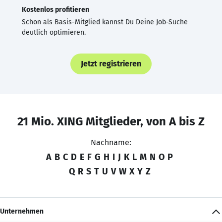
Kostenlos profitieren
Schon als Basis-Mitglied kannst Du Deine Job-Suche
deutlich optimieren.
Jetzt registrieren
21 Mio. XING Mitglieder, von A bis Z
Nachname:
A
B
C
D
E
F
G
H
I
J
K
L
M
N
O
P
Q
R
S
T
U
V
W
X
Y
Z
Unternehmen