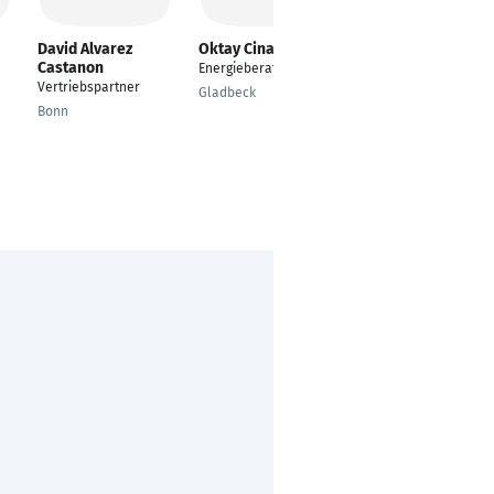
David Alvarez
Oktay Cinar
Ina Prehn
Castanon
Energieberater
Hotelfachfrau, SPA
Vertriebspartner
Gladbeck
Brokstedt
Bonn