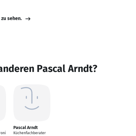
e zu sehen.
anderen Pascal Arndt?
Pascal Arndt
roni
Küchenfachberater