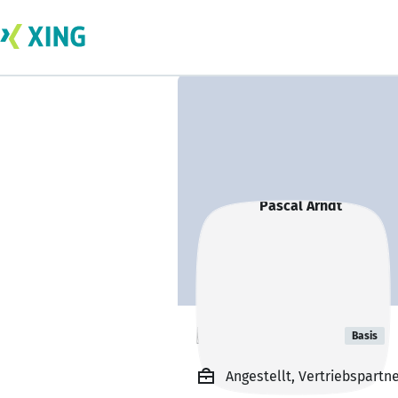
Pascal Arndt
Basis
Angestellt, Vertriebspart