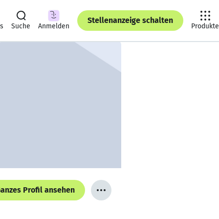
Stellenanzeige schalten
ts
Suche
Anmelden
Produkte
anzes Profil ansehen