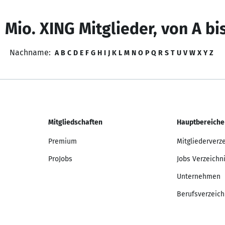
 Mio. XING Mitglieder, von A bi
Nachname:
A
B
C
D
E
F
G
H
I
J
K
L
M
N
O
P
Q
R
S
T
U
V
W
X
Y
Z
Mitgliedschaften
Hauptbereiche
Premium
Mitgliederverz
ProJobs
Jobs Verzeichn
Unternehmen
Berufsverzeich