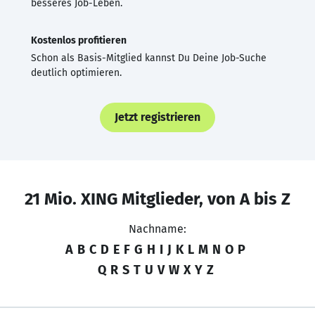
besseres Job-Leben.
Kostenlos profitieren
Schon als Basis-Mitglied kannst Du Deine Job-Suche
deutlich optimieren.
Jetzt registrieren
21 Mio. XING Mitglieder, von A bis Z
Nachname:
A
B
C
D
E
F
G
H
I
J
K
L
M
N
O
P
Q
R
S
T
U
V
W
X
Y
Z