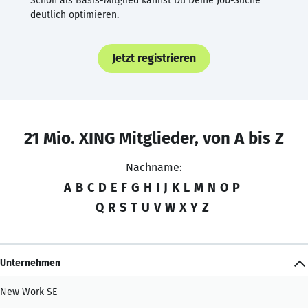
Schon als Basis-Mitglied kannst Du Deine Job-Suche
deutlich optimieren.
Jetzt registrieren
21 Mio. XING Mitglieder, von A bis Z
Nachname:
A
B
C
D
E
F
G
H
I
J
K
L
M
N
O
P
Q
R
S
T
U
V
W
X
Y
Z
Unternehmen
New Work SE