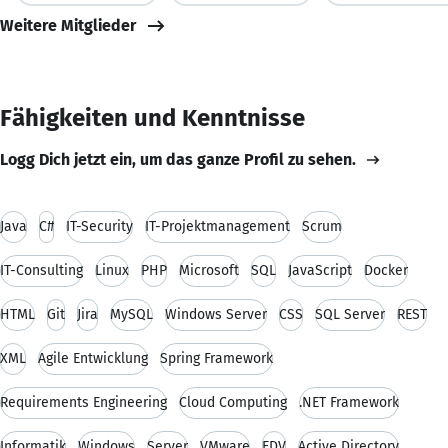
Weitere Mitglieder
Fähigkeiten und Kenntnisse
Logg Dich jetzt ein, um das ganze Profil zu sehen.
Java
C#
IT-Security
IT-Projektmanagement
Scrum
IT-Consulting
Linux
PHP
Microsoft
SQL
JavaScript
Docker
HTML
Git
Jira
MySQL
Windows Server
CSS
SQL Server
REST
XML
Agile Entwicklung
Spring Framework
Requirements Engineering
Cloud Computing
.NET Framework
Informatik
Windows
Server
VMware
EDV
Active Directory