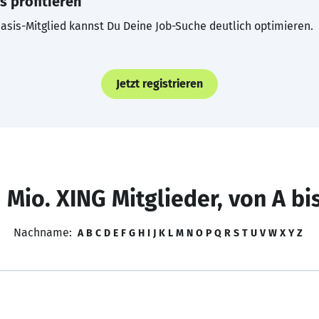
s profitieren
asis-Mitglied kannst Du Deine Job-Suche deutlich optimieren.
Jetzt registrieren
 Mio. XING Mitglieder, von A bi
Nachname:
A
B
C
D
E
F
G
H
I
J
K
L
M
N
O
P
Q
R
S
T
U
V
W
X
Y
Z