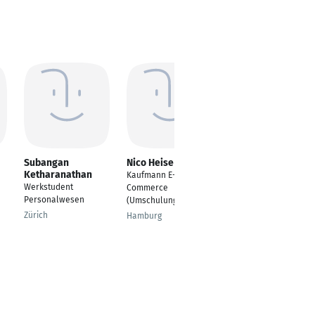
Subangan
Nico Heise
Sabrina
Ketharanathan
Tracksdorf
Kaufmann E-
Werkstudent
Bereichsleitung
Commerce
Personalwesen
„Schule“,
(Umschulung)
Qualitätsmanagement
Zürich
Hamburg
verantwortliche
(Augsburg)
Augsburg