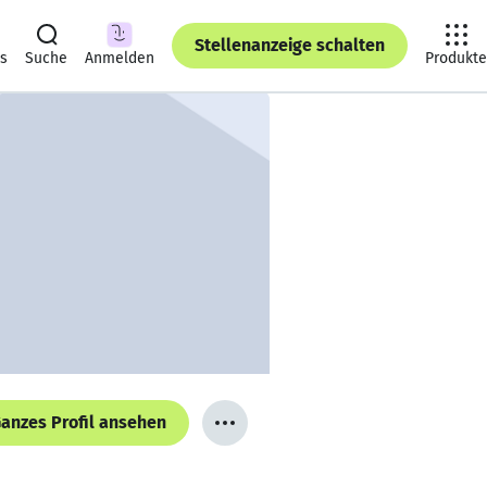
Stellenanzeige schalten
ts
Suche
Anmelden
Produkte
anzes Profil ansehen