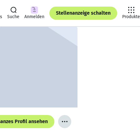
Stellenanzeige schalten
ts
Suche
Anmelden
Produkte
anzes Profil ansehen