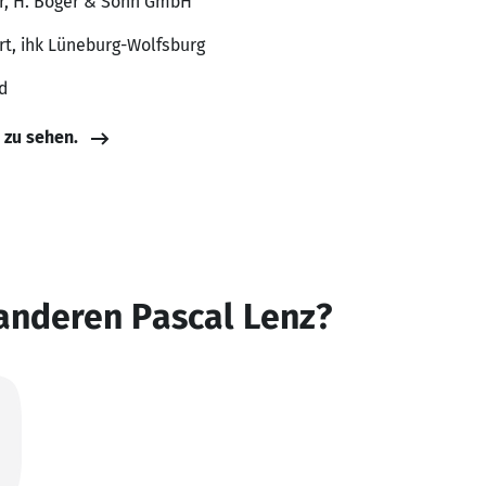
er, H. Böger & Sohn GmbH
rt, ihk Lüneburg-Wolfsburg
d
e zu sehen.
anderen Pascal Lenz?