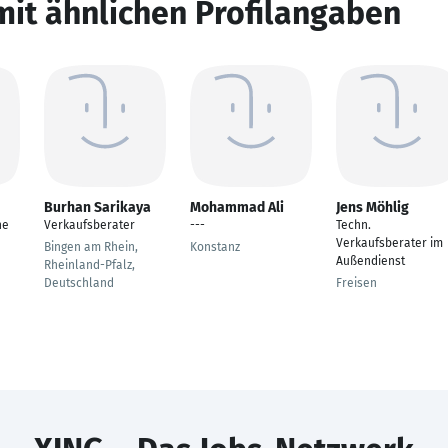
mit ähnlichen Profilangaben
Burhan Sarikaya
Mohammad Ali
Jens Möhlig
he
Verkaufsberater
---
Techn.
Verkaufsberater im
Bingen am Rhein,
Konstanz
Außendienst
Rheinland-Pfalz,
Deutschland
Freisen