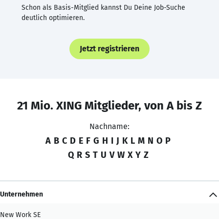
Schon als Basis-Mitglied kannst Du Deine Job-Suche
deutlich optimieren.
Jetzt registrieren
21 Mio. XING Mitglieder, von A bis Z
Nachname:
A
B
C
D
E
F
G
H
I
J
K
L
M
N
O
P
Q
R
S
T
U
V
W
X
Y
Z
Unternehmen
New Work SE