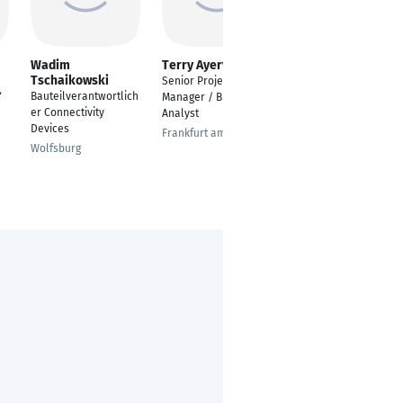
Wadim
Terry Ayerve
Yannik Schäfer
Tschaikowski
Senior Project
Mechatronik
Bauteilverantwortlich
“
Manager / Business
Paderborn
er Connectivity
Analyst
Devices
Frankfurt am Main
Wolfsburg