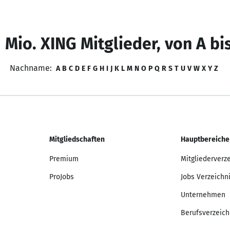
 Mio. XING Mitglieder, von A bi
Nachname:
A
B
C
D
E
F
G
H
I
J
K
L
M
N
O
P
Q
R
S
T
U
V
W
X
Y
Z
Mitgliedschaften
Hauptbereiche
Premium
Mitgliederverz
ProJobs
Jobs Verzeichn
Unternehmen
Berufsverzeich