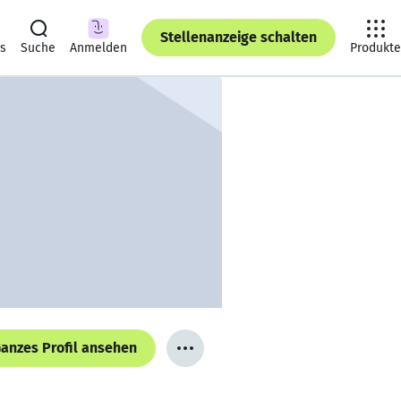
Stellenanzeige schalten
ts
Suche
Anmelden
Produkte
anzes Profil ansehen