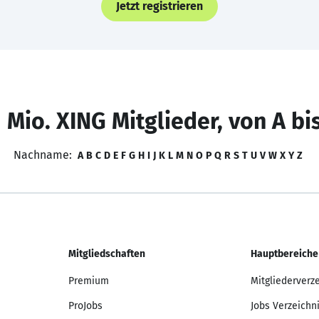
Jetzt registrieren
 Mio. XING Mitglieder, von A bi
Nachname:
A
B
C
D
E
F
G
H
I
J
K
L
M
N
O
P
Q
R
S
T
U
V
W
X
Y
Z
Mitgliedschaften
Hauptbereiche
Premium
Mitgliederverz
ProJobs
Jobs Verzeichn