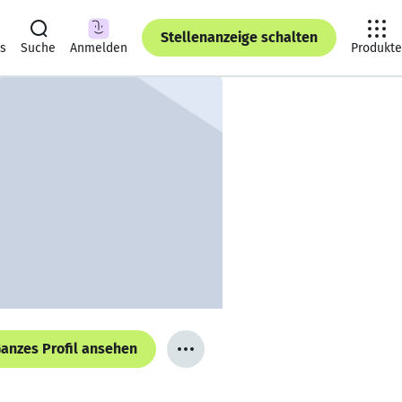
Stellenanzeige schalten
ts
Suche
Anmelden
Produkte
anzes Profil ansehen