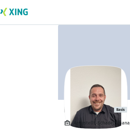
Pascal Scheu
Basis
Angestellt, Schadensman