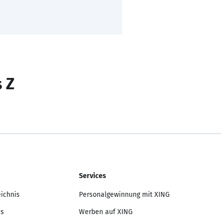
s Z
Services
eichnis
Personalgewinnung mit XING
is
Werben auf XING