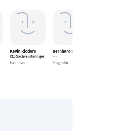
Kevin Ridders
Bernhard Reichl
David Bocian
Kfz-Sachverständiger
---
Versicherungskaufma
nn im Innendienst
Hannover
Klagenfurt
Herne