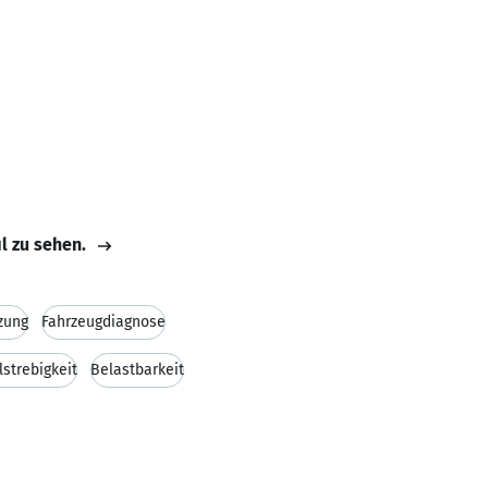
il zu sehen.
zung
Fahrzeugdiagnose
lstrebigkeit
Belastbarkeit