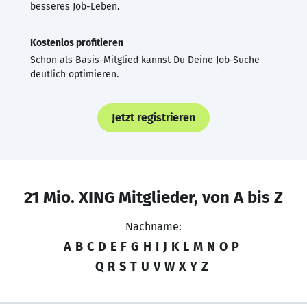
besseres Job-Leben.
Kostenlos profitieren
Schon als Basis-Mitglied kannst Du Deine Job-Suche
deutlich optimieren.
Jetzt registrieren
21 Mio. XING Mitglieder, von A bis Z
Nachname:
A
B
C
D
E
F
G
H
I
J
K
L
M
N
O
P
Q
R
S
T
U
V
W
X
Y
Z