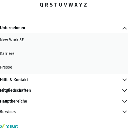
Q
R
S
T
U
V
W
X
Y
Z
Unternehmen
New Work SE
Karriere
Presse
Hilfe & Kontakt
Mitgliedschaften
Hauptbereiche
Services