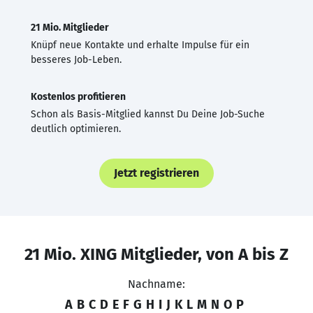
21 Mio. Mitglieder
Knüpf neue Kontakte und erhalte Impulse für ein
besseres Job-Leben.
Kostenlos profitieren
Schon als Basis-Mitglied kannst Du Deine Job-Suche
deutlich optimieren.
Jetzt registrieren
21 Mio. XING Mitglieder, von A bis Z
Nachname:
A
B
C
D
E
F
G
H
I
J
K
L
M
N
O
P