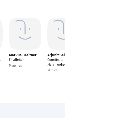
Markus Breitner
Arjunit Salihu
Tommi Dittmann
tu
Filialleiter
Coordinator
Leiter Projekt
Merchandise
Management
München
Munich
Hagen