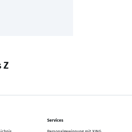
s Z
Services
eichnis
Personalgewinnung mit XING