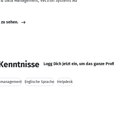
se & Data Management, Vectron Systems AG
e zu sehen.
Kenntnisse
Logg Dich jetzt ein, um das ganze Prof
lmanagement
Englische Sprache
Helpdesk