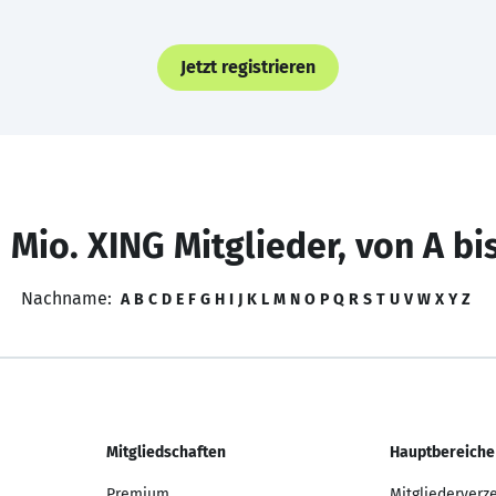
Jetzt registrieren
 Mio. XING Mitglieder, von A bi
Nachname:
A
B
C
D
E
F
G
H
I
J
K
L
M
N
O
P
Q
R
S
T
U
V
W
X
Y
Z
Mitgliedschaften
Hauptbereiche
Premium
Mitgliederverz