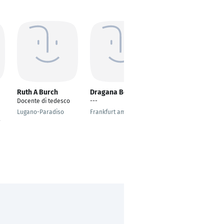
Ruth A Burch
Dragana Belacevic
Omar Alaa
Docente di tedesco
---
---
Lugano-Paradiso
Frankfurt am Main
Portsaid
,