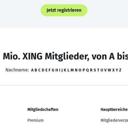
Jetzt registrieren
 Mio. XING Mitglieder, von A bi
Nachname:
A
B
C
D
E
F
G
H
I
J
K
L
M
N
O
P
Q
R
S
T
U
V
W
X
Y
Z
Mitgliedschaften
Hauptbereiche
Premium
Mitgliederverz