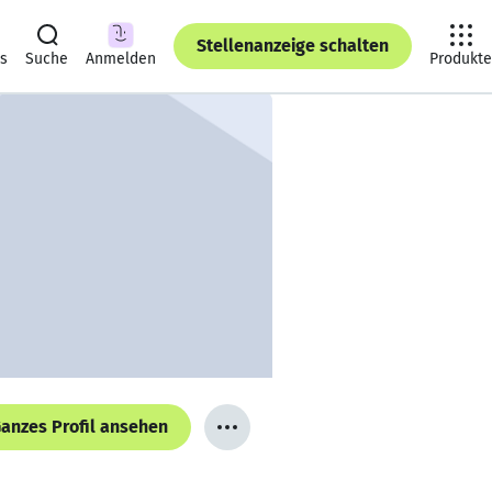
Stellenanzeige schalten
ts
Suche
Anmelden
Produkte
anzes Profil ansehen