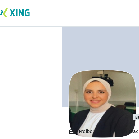
Passant Rashad
Ba
Freiberuflich, German Teac