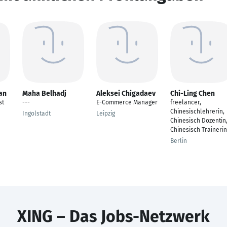
an
Maha Belhadj
Aleksei Chigadaev
Chi-Ling Chen
st
---
E-Commerce Manager
freelancer,
Chinesischlehrerin,
Ingolstadt
Leipzig
Chinesisch Dozentin
Chinesisch Trainerin
Berlin
XING – Das Jobs-Netzwerk