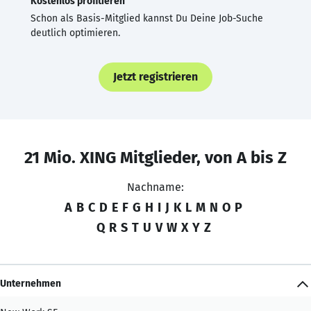
Kostenlos profitieren
Schon als Basis-Mitglied kannst Du Deine Job-Suche
deutlich optimieren.
Jetzt registrieren
21 Mio. XING Mitglieder, von A bis Z
Nachname:
A
B
C
D
E
F
G
H
I
J
K
L
M
N
O
P
Q
R
S
T
U
V
W
X
Y
Z
Unternehmen