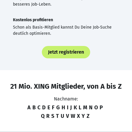
besseres Job-Leben.
Kostenlos profitieren
Schon als Basis-Mitglied kannst Du Deine Job-Suche
deutlich optimieren.
Jetzt registrieren
21 Mio. XING Mitglieder, von A bis Z
Nachname:
A
B
C
D
E
F
G
H
I
J
K
L
M
N
O
P
Q
R
S
T
U
V
W
X
Y
Z