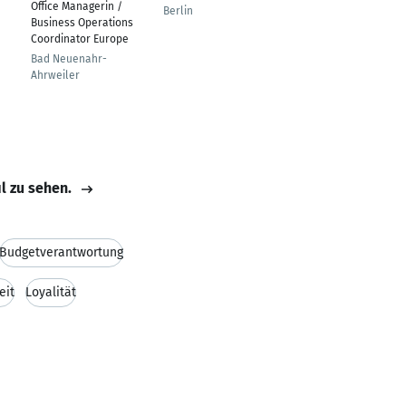
Office Managerin /
Campaign Manager
Berlin
Business Operations
Buchs AG
Coordinator Europe
Bad Neuenahr-
Ahrweiler
il zu sehen.
Budgetverantwortung
eit
Loyalität