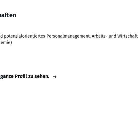
haften
d potenzialorientiertes Personalmanagement, Arbeits- und Wirtschafts
demie)
 ganze Profil zu sehen.