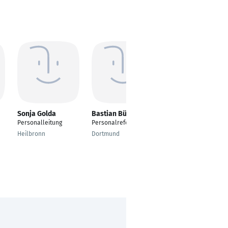
Sonja Golda
Bastian Büchner
Valentina Tsinis
Personalleitung
Personalreferent
HR-Manager/Leitung
Personal
Heilbronn
Dortmund
Pforzheim