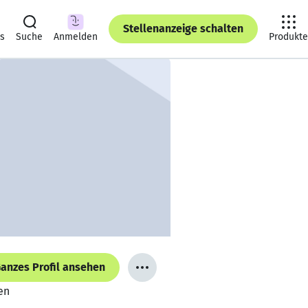
Stellenanzeige schalten
ts
Suche
Anmelden
Produkte
anzes Profil ansehen
en