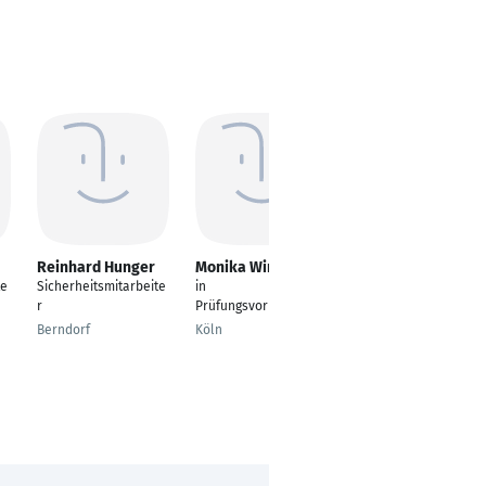
Reinhard Hunger
Monika Winkel
Sonja Meier
te
Sicherheitsmitarbeite
in
Sicherheitsmitarbeite
r
Prüfungsvorbereitung
r
Berndorf
Köln
Garching bei München