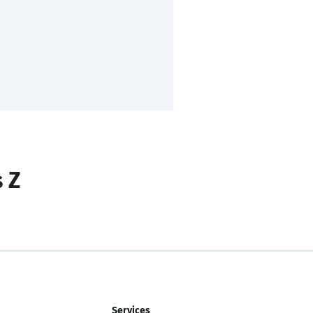
s Z
Services