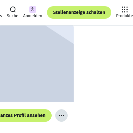
Stellenanzeige schalten
ts
Suche
Anmelden
Produkte
anzes Profil ansehen