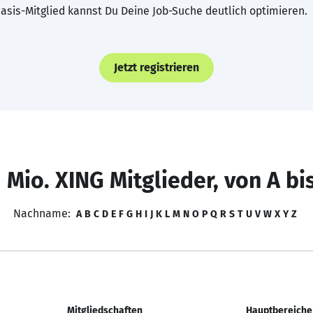
asis-Mitglied kannst Du Deine Job-Suche deutlich optimieren.
Jetzt registrieren
 Mio. XING Mitglieder, von A bi
Nachname:
A
B
C
D
E
F
G
H
I
J
K
L
M
N
O
P
Q
R
S
T
U
V
W
X
Y
Z
Mitgliedschaften
Hauptbereiche