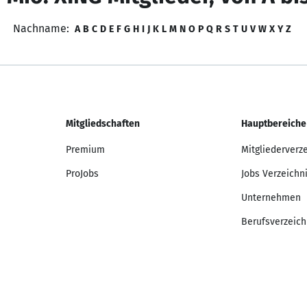
Nachname:
A
B
C
D
E
F
G
H
I
J
K
L
M
N
O
P
Q
R
S
T
U
V
W
X
Y
Z
Mitgliedschaften
Hauptbereiche
Premium
Mitgliederverz
ProJobs
Jobs Verzeichn
Unternehmen
Berufsverzeich