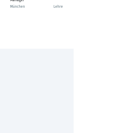
Manager
---
Ehrenamtliche
Mitarbeiterin
München
Lehre
Heidelberg