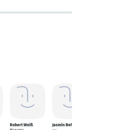
Robert Weiß
Jasmin Behnke
Helan Jawadzibari