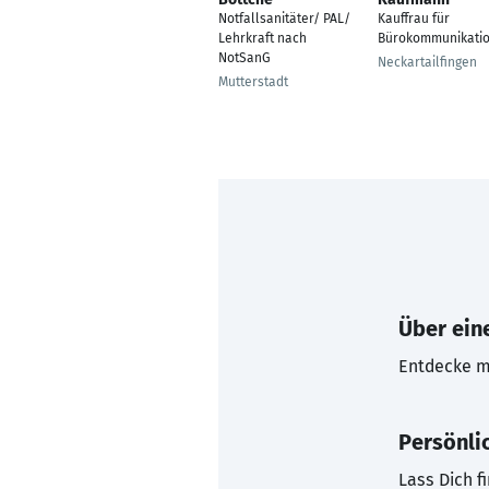
Notfallsanitäter/ PAL/
Kauffrau für
Lehrkraft nach
Bürokommunikati
NotSanG
Neckartailfingen
Mutterstadt
Über eine
Entdecke mi
Persönli
Lass Dich f