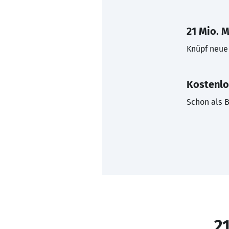
21 Mio. M
Knüpf neue 
Kostenlo
Schon als B
21