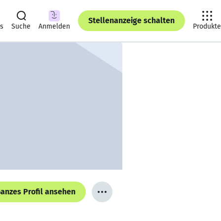
Stellenanzeige schalten
ts
Suche
Anmelden
Produkte
anzes Profil ansehen