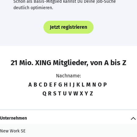
Schon als Basis-Mitglied kannst Du Deine Job-Suche
deutlich optimieren.
Jetzt registrieren
21 Mio. XING Mitglieder, von A bis Z
Nachname:
A
B
C
D
E
F
G
H
I
J
K
L
M
N
O
P
Q
R
S
T
U
V
W
X
Y
Z
Unternehmen
New Work SE