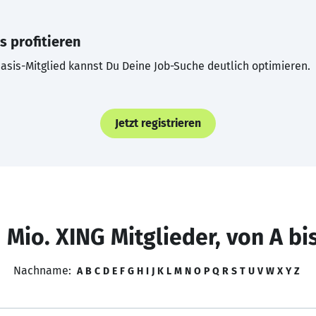
s profitieren
asis-Mitglied kannst Du Deine Job-Suche deutlich optimieren.
Jetzt registrieren
 Mio. XING Mitglieder, von A bi
Nachname:
A
B
C
D
E
F
G
H
I
J
K
L
M
N
O
P
Q
R
S
T
U
V
W
X
Y
Z