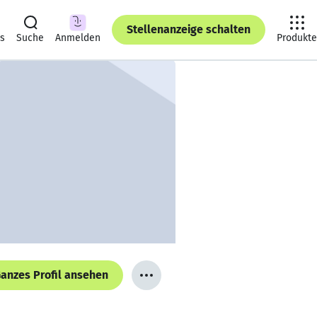
Stellenanzeige schalten
ts
Suche
Anmelden
Produkte
anzes Profil ansehen