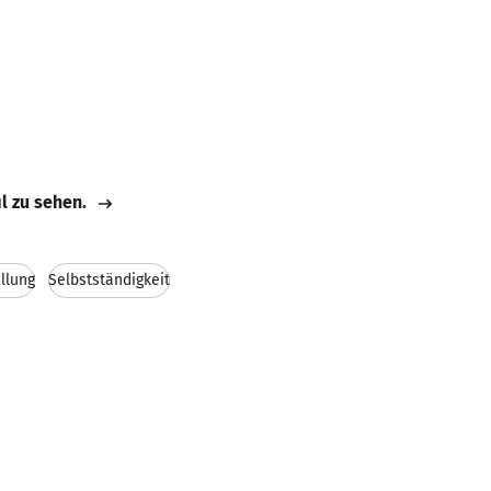
il zu sehen.
llung
Selbstständigkeit