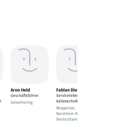
Arno Held
Fabian Diehl
joachim dewein
Geschäftsführer
Serviceleiter
Systemintegrator/Leit
k
Kältetechnik
er
Geiselhöring
Gebäudeautomation
Wuppertal,
Nordrhein-Westfalen,
Eislingen/Fils
Deutschland