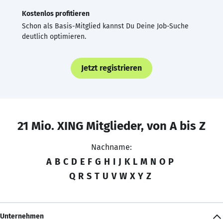
Kostenlos profitieren
Schon als Basis-Mitglied kannst Du Deine Job-Suche
deutlich optimieren.
Jetzt registrieren
21 Mio. XING Mitglieder, von A bis Z
Nachname:
A
B
C
D
E
F
G
H
I
J
K
L
M
N
O
P
Q
R
S
T
U
V
W
X
Y
Z
Unternehmen