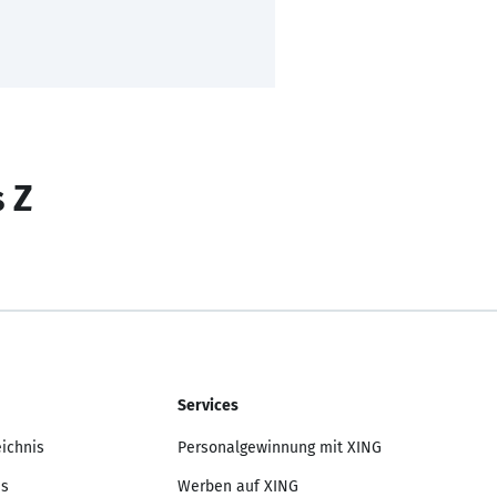
s Z
Services
eichnis
Personalgewinnung mit XING
is
Werben auf XING