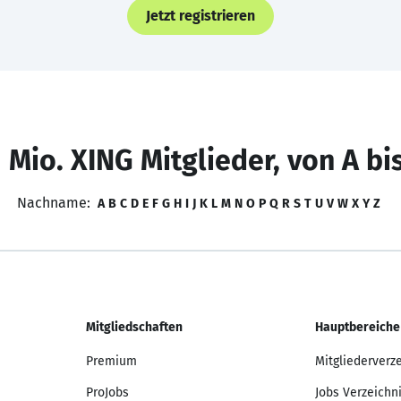
Jetzt registrieren
 Mio. XING Mitglieder, von A bi
Nachname:
A
B
C
D
E
F
G
H
I
J
K
L
M
N
O
P
Q
R
S
T
U
V
W
X
Y
Z
Mitgliedschaften
Hauptbereiche
Premium
Mitgliederverz
ProJobs
Jobs Verzeichn