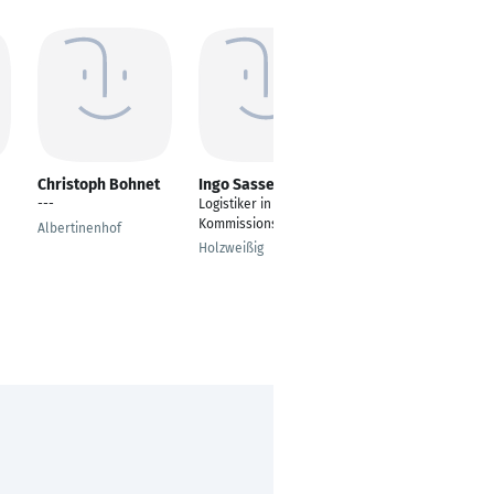
Christoph Bohnet
Ingo Sasse
Engin Baygin
---
Logistiker in der
Logistiker
Kommissionsbereich
Albertinenhof
Volketswil
Holzweißig