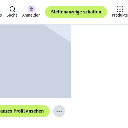
Stellenanzeige schalten
ts
Suche
Anmelden
Produkte
anzes Profil ansehen