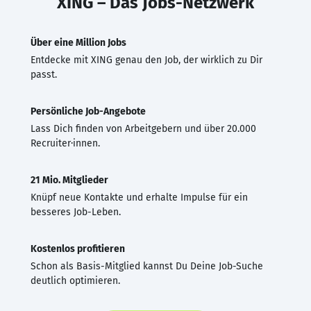
XING – Das Jobs-Netzwerk
Über eine Million Jobs
Entdecke mit XING genau den Job, der wirklich zu Dir
passt.
Persönliche Job-Angebote
Lass Dich finden von Arbeitgebern und über 20.000
Recruiter·innen.
21 Mio. Mitglieder
Knüpf neue Kontakte und erhalte Impulse für ein
besseres Job-Leben.
Kostenlos profitieren
Schon als Basis-Mitglied kannst Du Deine Job-Suche
deutlich optimieren.