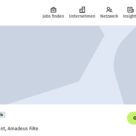
Jobs finden
Unternehmen
Netzwerk
Insigh
is
G
ant, Amadeus FiRe