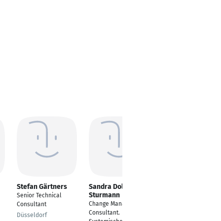
Stefan Gärtners
Sandra Dolderer
Fabienne Volk
Sturmann
Senior Technical
Consultant EKI -
Change Management
Consultant
Prozesssoftware Non-
Consultant.
Food
Düsseldorf