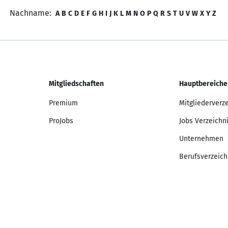
Nachname:
A
B
C
D
E
F
G
H
I
J
K
L
M
N
O
P
Q
R
S
T
U
V
W
X
Y
Z
Mitgliedschaften
Hauptbereiche
Premium
Mitgliederverz
ProJobs
Jobs Verzeichn
Unternehmen
Berufsverzeich