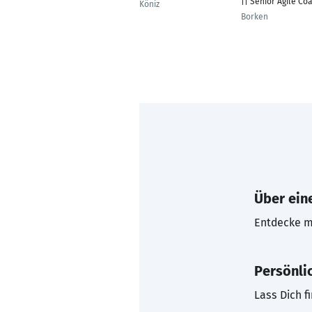
|| Senior Agile Co
Köniz
Borken
Über eine
Entdecke mi
Persönli
Lass Dich f