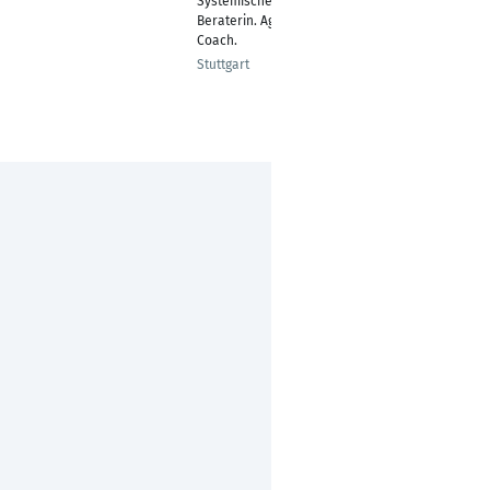
Systemische
Neckarsulm
Beraterin. Agiler
Coach.
Stuttgart