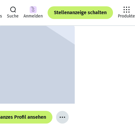
Stellenanzeige schalten
ts
Suche
Anmelden
Produkte
anzes Profil ansehen