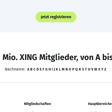
Jetzt registrieren
 Mio. XING Mitglieder, von A bi
Nachname:
A
B
C
D
E
F
G
H
I
J
K
L
M
N
O
P
Q
R
S
T
U
V
W
X
Y
Z
Mitgliedschaften
Hauptbereiche