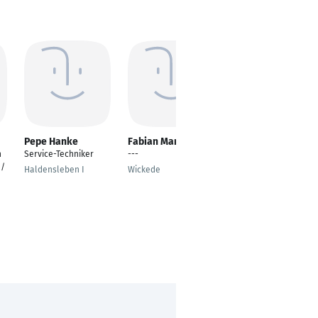
Pepe Hanke
Fabian Marwinski
Florian Wittschack
h
Service-Techniker
---
Service-Techniker
 /
Haldensleben I
Wickede
Hamburg