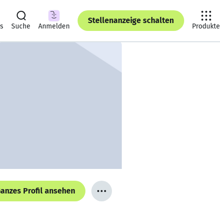
Stellenanzeige schalten
ts
Suche
Anmelden
Produkte
anzes Profil ansehen