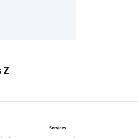
s Z
Services