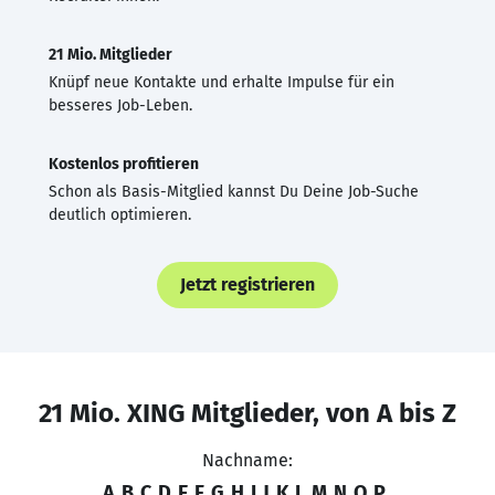
21 Mio. Mitglieder
Knüpf neue Kontakte und erhalte Impulse für ein
besseres Job-Leben.
Kostenlos profitieren
Schon als Basis-Mitglied kannst Du Deine Job-Suche
deutlich optimieren.
Jetzt registrieren
21 Mio. XING Mitglieder, von A bis Z
Nachname:
A
B
C
D
E
F
G
H
I
J
K
L
M
N
O
P