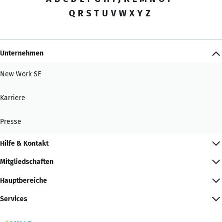
Q
R
S
T
U
V
W
X
Y
Z
Unternehmen
New Work SE
Karriere
Presse
Hilfe & Kontakt
Mitgliedschaften
Hauptbereiche
Services