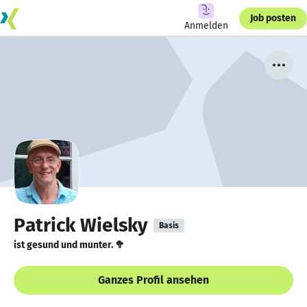
Job posten
Anmelden
Patrick Wielsky
Basis
ist gesund und munter. 🥦
Ganzes Profil ansehen