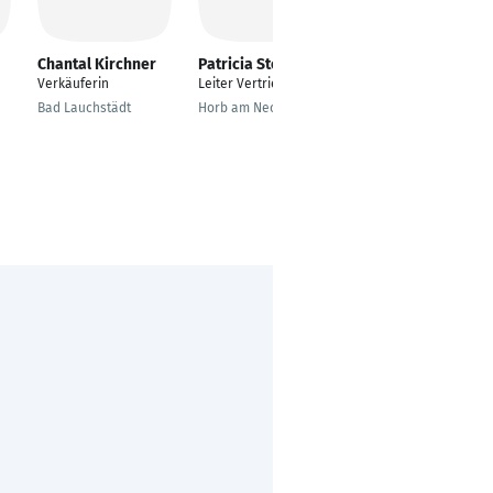
Chantal Kirchner
Patricia Stoll
Chantal Howell
Verkäuferin
Leiter Vertrieb
Mitarbeiter
Vertriebsinnendienst
Bad Lauchstädt
Horb am Neckar
Burscheid