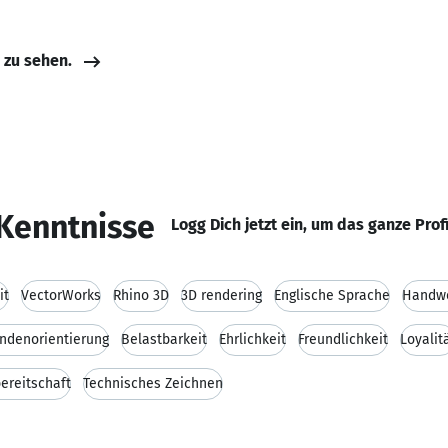
e zu sehen.
Kenntnisse
Logg Dich jetzt ein, um das ganze Prof
it
VectorWorks
Rhino 3D
3D rendering
Englische Sprache
Handw
ndenorientierung
Belastbarkeit
Ehrlichkeit
Freundlichkeit
Loyalit
ereitschaft
Technisches Zeichnen