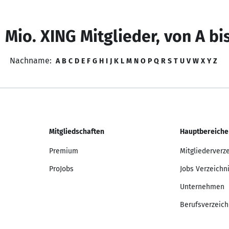
 Mio. XING Mitglieder, von A bi
Nachname:
A
B
C
D
E
F
G
H
I
J
K
L
M
N
O
P
Q
R
S
T
U
V
W
X
Y
Z
Mitgliedschaften
Hauptbereiche
Premium
Mitgliederverz
ProJobs
Jobs Verzeichn
Unternehmen
Berufsverzeich