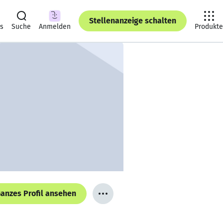
Stellenanzeige schalten
ts
Suche
Anmelden
Produkte
anzes Profil ansehen