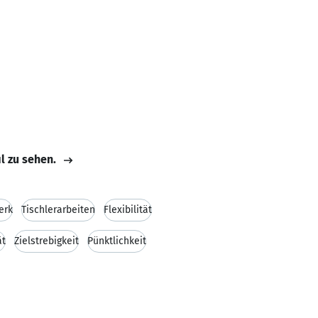
il zu sehen.
erk
Tischlerarbeiten
Flexibilität
ät
Zielstrebigkeit
Pünktlichkeit