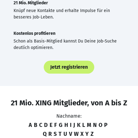
21 Mio. Mitglieder
Knüpf neue Kontakte und erhalte Impulse für ein
besseres Job-Leben.
Kostenlos profitieren
Schon als Basis-Mitglied kannst Du Deine Job-Suche
deutlich optimieren.
Jetzt registrieren
21 Mio. XING Mitglieder, von A bis Z
Nachname:
A
B
C
D
E
F
G
H
I
J
K
L
M
N
O
P
Q
R
S
T
U
V
W
X
Y
Z