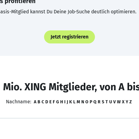
s profitieren
asis-Mitglied kannst Du Deine Job-Suche deutlich optimieren.
Jetzt registrieren
 Mio. XING Mitglieder, von A bi
Nachname:
A
B
C
D
E
F
G
H
I
J
K
L
M
N
O
P
Q
R
S
T
U
V
W
X
Y
Z