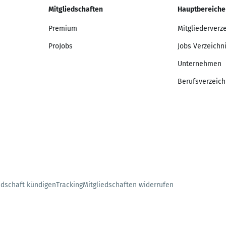
Mitgliedschaften
Hauptbereiche
Premium
Mitgliederverz
ProJobs
Jobs Verzeichn
Unternehmen
Berufsverzeich
edschaft kündigen
Tracking
Mitgliedschaften widerrufen