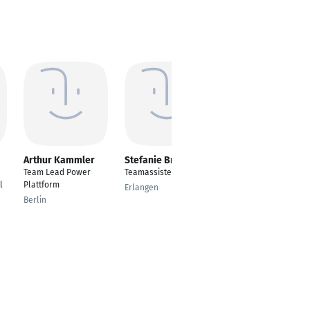
Arthur Kammler
Stefanie Brack
Fabienne
Neumann
Team Lead Power
Teamassistentin
Mitarbeiterin in
l
Plattform
Erlangen
Tourist-Information |
Berlin
Marketing und
Empfang
Kappeln / Schleswig-
Holst.