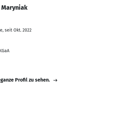
k Maryniak
, seit Okt. 2022
 KGaA
 ganze Profil zu sehen.