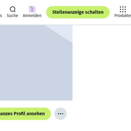
Stellenanzeige schalten
ts
Suche
Anmelden
Produkte
anzes Profil ansehen