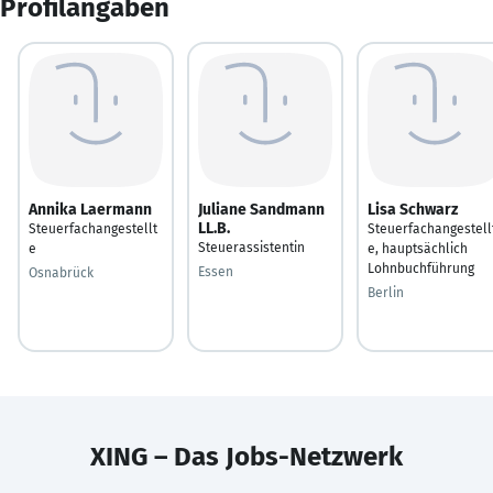
Profilangaben
Annika Laermann
Juliane Sandmann
Lisa Schwarz
LL.B.
Steuerfachangestellt
Steuerfachangestell
Steuerassistentin
e
e, hauptsächlich
Lohnbuchführung
Essen
Osnabrück
Berlin
XING – Das Jobs-Netzwerk