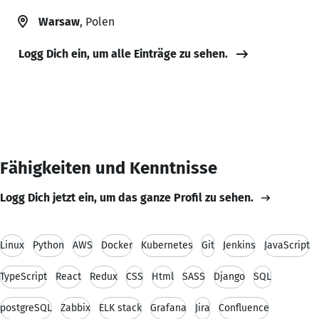
Warsaw
, Polen
Logg Dich ein, um alle Einträge zu sehen.
Fähigkeiten und Kenntnisse
Logg Dich jetzt ein, um das ganze Profil zu sehen.
Linux
Python
AWS
Docker
Kubernetes
Git
Jenkins
JavaScript
TypeScript
React
Redux
CSS
Html
SASS
Django
SQL
postgreSQL
Zabbix
ELK stack
Grafana
Jira
Confluence