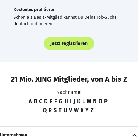
Kostenlos profitieren
Schon als Basis-Mitglied kannst Du Deine Job-Suche
deutlich optimieren.
Jetzt registrieren
21 Mio. XING Mitglieder, von A bis Z
Nachname:
A
B
C
D
E
F
G
H
I
J
K
L
M
N
O
P
Q
R
S
T
U
V
W
X
Y
Z
Unternehmen