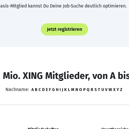
asis-Mitglied kannst Du Deine Job-Suche deutlich optimieren.
Jetzt registrieren
 Mio. XING Mitglieder, von A bi
Nachname:
A
B
C
D
E
F
G
H
I
J
K
L
M
N
O
P
Q
R
S
T
U
V
W
X
Y
Z