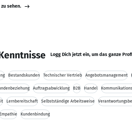
e zu sehen.
Kenntnisse
Logg Dich jetzt ein, um das ganze Prof
ung
Bestandskunden
Technischer Vertrieb
Angebotsmanagement
undenbeziehung
Auftragsabwicklung
B2B
Handel
Kommunikations
it
Lernbereitschaft
Selbstständige Arbeitsweise
Verantwortungsb
Empathie
Kundenbindung