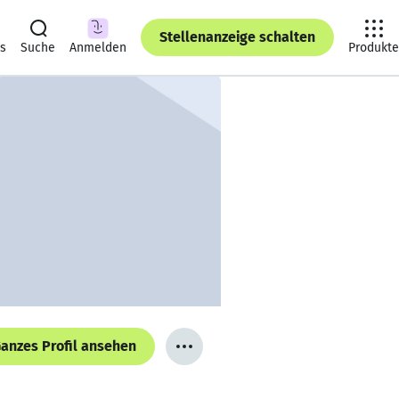
Stellenanzeige schalten
ts
Suche
Anmelden
Produkte
anzes Profil ansehen