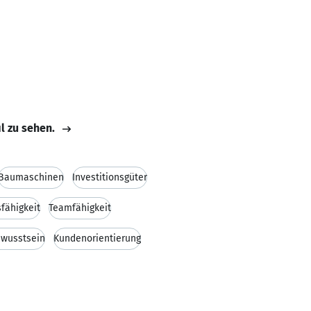
il zu sehen.
Baumaschinen
Investitionsgüter
fähigkeit
Teamfähigkeit
ewusstsein
Kundenorientierung