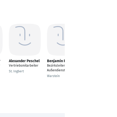
r
Alexander Peschel
Benjamin Peters
Dominik
Schaffrath
r
Vertriebsmitarbeiter
Bezirksleiter im
Kaufmännischer und
Außendienst
St. Ingbert
technischer
Warstein
Mitarbeiter im
Außendienst
Soest